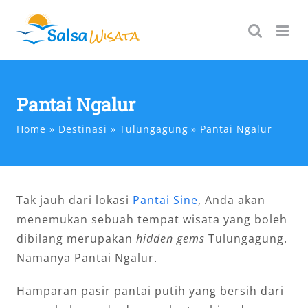
Skip
to
content
Pantai Ngalur
Home
Destinasi
Tulungagung
Pantai Ngalur
Tak jauh dari lokasi
Pantai Sine
, Anda akan
menemukan sebuah tempat wisata yang boleh
dibilang merupakan
hidden gems
Tulungagung.
Namanya Pantai Ngalur.
Hamparan pasir pantai putih yang bersih dari