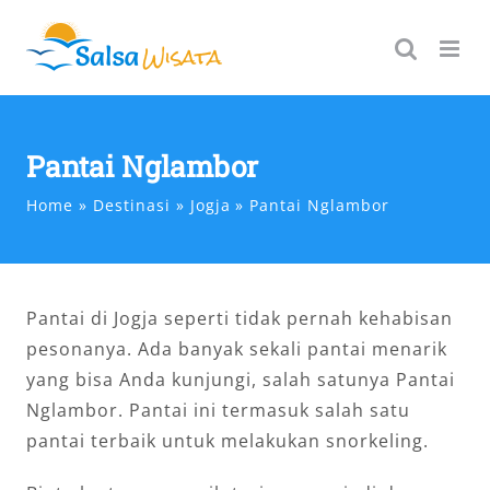
Skip
to
content
Pantai Nglambor
Home
Destinasi
Jogja
Pantai Nglambor
Pantai di Jogja seperti tidak pernah kehabisan
pesonanya. Ada banyak sekali pantai menarik
yang bisa Anda kunjungi, salah satunya Pantai
Nglambor. Pantai ini termasuk salah satu
pantai terbaik untuk melakukan snorkeling.