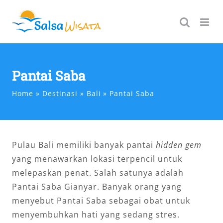
Skip
to
content
Pantai Saba
Home
Destinasi
Bali
Pantai Saba
Pulau Bali memiliki banyak pantai
hidden gem
yang menawarkan lokasi terpencil untuk
melepaskan penat. Salah satunya adalah
Pantai Saba Gianyar. Banyak orang yang
menyebut Pantai Saba sebagai obat untuk
menyembuhkan hati yang sedang stres.