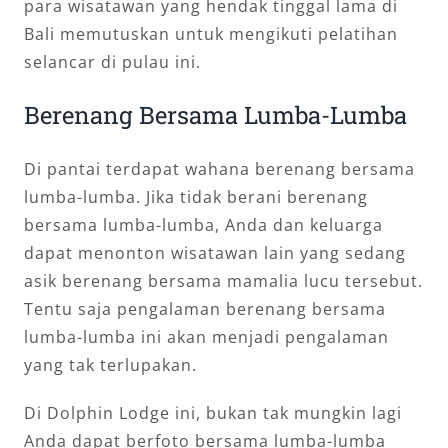
para wisatawan yang hendak tinggal lama di
Bali memutuskan untuk mengikuti pelatihan
selancar di pulau ini.
Berenang Bersama Lumba-Lumba
Di pantai terdapat wahana berenang bersama
lumba-lumba. Jika tidak berani berenang
bersama lumba-lumba, Anda dan keluarga
dapat menonton wisatawan lain yang sedang
asik berenang bersama mamalia lucu tersebut.
Tentu saja pengalaman berenang bersama
lumba-lumba ini akan menjadi pengalaman
yang tak terlupakan.
Di Dolphin Lodge ini, bukan tak mungkin lagi
Anda dapat berfoto bersama lumba-lumba