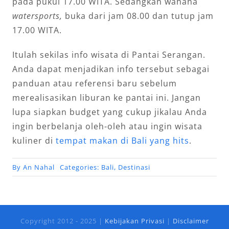
pada pukul 17.00 WITA. Sedangkan wahana
watersports,
buka dari jam 08.00 dan tutup jam
17.00 WITA.
Itulah sekilas info wisata di Pantai Serangan.
Anda dapat menjadikan info tersebut sebagai
panduan atau referensi baru sebelum
merealisasikan liburan ke pantai ini. Jangan
lupa siapkan budget yang cukup jikalau Anda
ingin berbelanja oleh-oleh atau ingin wisata
kuliner di
tempat makan di Bali yang hits
.
By
An Nahal
Categories:
Bali
,
Destinasi
Copyright 2012 - 2025 |
Kebijakan Privasi
|
Disclaimer