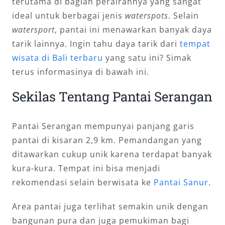
terutama di bagian perairannya yang sangat
ideal untuk berbagai jenis
waterspots
. Selain
watersport
, pantai ini menawarkan banyak daya
tarik lainnya. Ingin tahu daya tarik dari
tempat
wisata di Bali terbaru
yang satu ini? Simak
terus informasinya di bawah ini.
Sekilas Tentang Pantai Serangan
Pantai Serangan mempunyai panjang garis
pantai di kisaran 2,9 km. Pemandangan yang
ditawarkan cukup unik karena terdapat banyak
kura-kura. Tempat ini bisa menjadi
rekomendasi selain berwisata ke
Pantai Sanur
.
Area pantai juga terlihat semakin unik dengan
bangunan pura dan juga pemukiman bagi