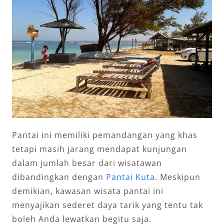
Pantai ini memiliki pemandangan yang khas
tetapi masih jarang mendapat kunjungan
dalam jumlah besar dari wisatawan
dibandingkan dengan
Pantai Kuta
. Meskipun
demikian, kawasan wisata pantai ini
menyajikan sederet daya tarik yang tentu tak
boleh Anda lewatkan begitu saja.