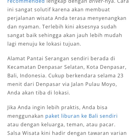
recommended
lengkap dengan
driver
-nya. Cara
ini sangat solutif karena akan membuat
perjalanan wisata Anda terasa menyenangkan
dan nyaman. Terlebih kini aksesnya sudah
sangat baik sehingga akan jauh lebih mudah
lagi menuju ke lokasi tujuan.
Alamat Pantai Serangan sendiri berada di
Kecamatan Denpasar Selatan, Kota Denpasar,
Bali, Indonesia. Cukup berkendara selama 23
menit dari Denpasar via Jalan Pulau Moyo,
Anda akan tiba di lokasi.
Jika Anda ingin lebih praktis, Anda bisa
menggunakan
paket liburan ke Bali sendiri
atau dengan keluarga, teman, atau pacar.
Salsa Wisata kini hadir dengan tawaran varian