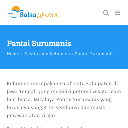
Skip
to
content
Pantai Surumanis
Home
Destinasi
Kebumen
Pantai Surumanis
Kebumen merupakan salah satu kabupaten di
Jawa Tengah yang memiliki potensi wisata alam
luar biasa. Misalnya Pantai Surumanis yang
lokasinya sangat tersembunyi dan masih
perawan atau virgin.