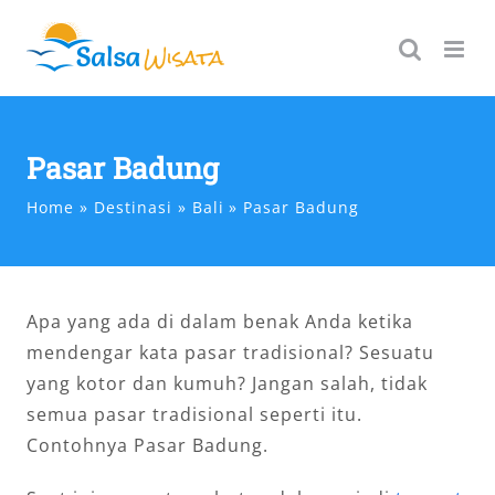
Skip
to
content
Pasar Badung
Home
Destinasi
Bali
Pasar Badung
Apa yang ada di dalam benak Anda ketika
mendengar kata pasar tradisional? Sesuatu
yang kotor dan kumuh? Jangan salah, tidak
semua pasar tradisional seperti itu.
Contohnya Pasar Badung.