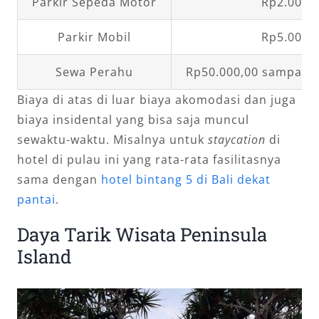
Parkir Sepeda Motor
Rp2.000,0
Parkir Mobil
Rp5.000,0
Sewa Perahu
Rp50.000,00 sampai R
Biaya di atas di luar biaya akomodasi dan juga
biaya insidental yang bisa saja muncul
sewaktu-waktu. Misalnya untuk
staycation
di
hotel di pulau ini yang rata-rata fasilitasnya
sama dengan
hotel bintang 5 di Bali dekat
pantai
.
Daya Tarik Wisata Peninsula
Island