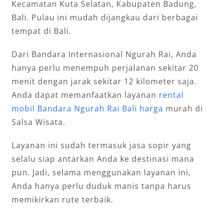
Kecamatan Kuta Selatan, Kabupaten Badung,
Bali. Pulau ini mudah dijangkau dari berbagai
tempat di Bali.
Dari Bandara Internasional Ngurah Rai, Anda
hanya perlu menempuh perjalanan sekitar 20
menit dengan jarak sekitar 12 kilometer saja.
Anda dapat memanfaatkan layanan
rental
mobil Bandara Ngurah Rai Bali harga
murah di
Salsa Wisata.
Layanan ini sudah termasuk jasa sopir yang
selalu siap antarkan Anda ke destinasi mana
pun. Jadi, selama menggunakan layanan ini,
Anda hanya perlu duduk manis tanpa harus
memikirkan rute terbaik.