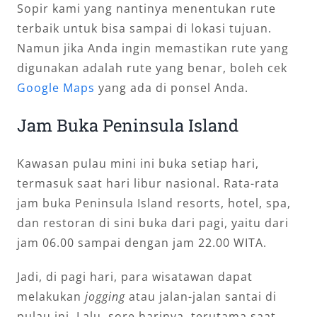
Sopir kami yang nantinya menentukan rute
terbaik untuk bisa sampai di lokasi tujuan.
Namun jika Anda ingin memastikan rute yang
digunakan adalah rute yang benar, boleh cek
Google Maps
yang ada di ponsel Anda.
Jam Buka Peninsula Island
Kawasan pulau mini ini buka setiap hari,
termasuk saat hari libur nasional. Rata-rata
jam buka Peninsula Island resorts, hotel, spa,
dan restoran di sini buka dari pagi, yaitu dari
jam 06.00 sampai dengan jam 22.00 WITA.
Jadi, di pagi hari, para wisatawan dapat
melakukan
jogging
atau jalan-jalan santai di
pulau ini. Lalu, sore harinya, terutama saat