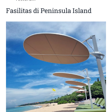
Fasilitas di Peninsula Island