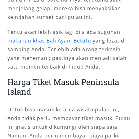
menjelang gelap, mereka bisa menyaksikan
keindahan sunset dari pulau ini.
Tentu akan lebih asik lagi bila ada suguhan
makanan khas Bali Ayam Betutu
yang lezat di
samping Anda. Terlebih ada orang terkasih
yang menemani; pastinya akan menjadi salah
satu momen terbaik di hidup Anda.
Harga Tiket Masuk Peninsula
Island
Untuk bisa masuk ke area wisata pulau ini,
Anda tidak perlu membayar tiket masuk. Pulau
ini gratis untuk dikunjungi oleh siapa saja.
Namun, Anda perlu membayar biaya parkir