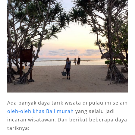
Ada banyak daya tarik wisata di pulau ini selain
oleh-oleh khas Bali murah
yang selalu jadi
incaran wisatawan. Dan berikut beberapa daya
tariknya: