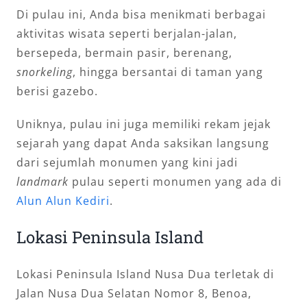
Di pulau ini, Anda bisa menikmati berbagai
aktivitas wisata seperti berjalan-jalan,
bersepeda, bermain pasir, berenang,
snorkeling
, hingga bersantai di taman yang
berisi gazebo.
Uniknya, pulau ini juga memiliki rekam jejak
sejarah yang dapat Anda saksikan langsung
dari sejumlah monumen yang kini jadi
landmark
pulau seperti monumen yang ada di
Alun Alun Kediri
.
Lokasi Peninsula Island
Lokasi Peninsula Island Nusa Dua terletak di
Jalan Nusa Dua Selatan Nomor 8, Benoa,