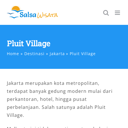
Skip
to
content
Pluit Village
Home
Destinasi
Jakarta
Pluit Village
Jakarta merupakan kota metropolitan,
terdapat banyak gedung modern mulai dari
perkantoran, hotel, hingga pusat
perbelanjaan. Salah satunya adalah Pluit
Village.