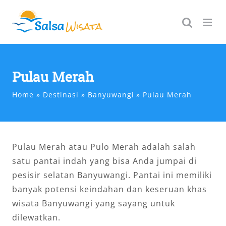
Skip
to
content
Pulau Merah
Home
Destinasi
Banyuwangi
Pulau Merah
Pulau Merah atau Pulo Merah adalah salah
satu pantai indah yang bisa Anda jumpai di
pesisir selatan Banyuwangi. Pantai ini memiliki
banyak potensi keindahan dan keseruan khas
wisata Banyuwangi yang sayang untuk
dilewatkan.