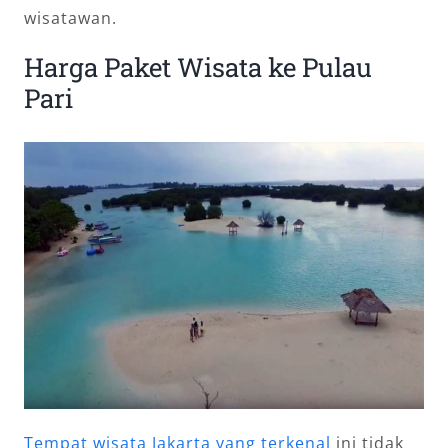
wisatawan.
Harga Paket Wisata ke Pulau
Pari
Tempat wisata Jakarta yang terkenal
ini tidak