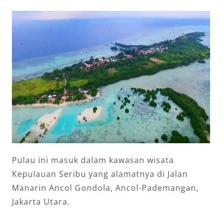
Pulau ini masuk dalam kawasan wisata
Kepulauan Seribu yang alamatnya di Jalan
Manarin Ancol Gondola, Ancol-Pademangan,
Jakarta Utara.