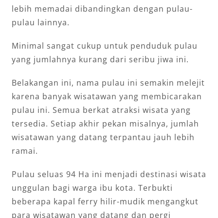
lebih memadai dibandingkan dengan pulau-
pulau lainnya.
Minimal sangat cukup untuk penduduk pulau
yang jumlahnya kurang dari seribu jiwa ini.
Belakangan ini, nama pulau ini semakin melejit
karena banyak wisatawan yang membicarakan
pulau ini. Semua berkat atraksi wisata yang
tersedia. Setiap akhir pekan misalnya, jumlah
wisatawan yang datang terpantau jauh lebih
ramai.
Pulau seluas 94 Ha ini menjadi destinasi wisata
unggulan bagi warga ibu kota. Terbukti
beberapa kapal ferry hilir-mudik mengangkut
para wisatawan yang datang dan pergi