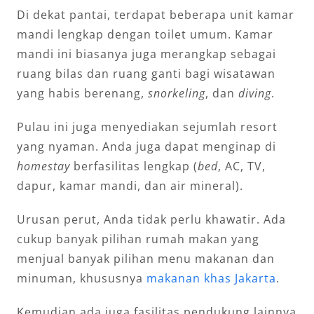
Di dekat pantai, terdapat beberapa unit kamar
mandi lengkap dengan toilet umum. Kamar
mandi ini biasanya juga merangkap sebagai
ruang bilas dan ruang ganti bagi wisatawan
yang habis berenang,
snorkeling
, dan
diving
.
Pulau ini juga menyediakan sejumlah resort
yang nyaman. Anda juga dapat menginap di
homestay
berfasilitas lengkap (
bed
, AC, TV,
dapur, kamar mandi, dan air mineral).
Urusan perut, Anda tidak perlu khawatir. Ada
cukup banyak pilihan rumah makan yang
menjual banyak pilihan menu makanan dan
minuman, khususnya
makanan khas Jakarta
.
Kemudian ada juga fasilitas pendukung lainnya