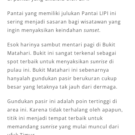
Pantai yang memiliki julukan Pantai LIPI ini
sering menjadi sasaran bagi wisatawan yang
ingin menyaksikan keindahan
sunset
.
Esok harinya sambut mentari pagi di Bukit
Matahari. Bukit ini sangat terkenal sebagai
spot terbaik untuk menyaksikan
sunrise
di
pulau ini. Bukit Matahari ini sebenarnya
hanyalah gundukan pasir berukuran cukup
besar yang letaknya tak jauh dari dermaga.
Gundukan pasir ini adalah poin tertinggi di
area ini. Karena tidak terhalang oleh apapun,
titik ini menjadi tempat terbaik untuk
memandang
sunrise
yang mulai muncul dari
ufuk Timur.