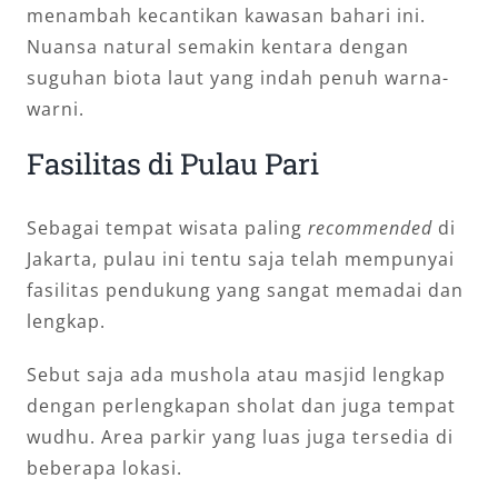
menambah kecantikan kawasan bahari ini.
Nuansa natural semakin kentara dengan
suguhan biota laut yang indah penuh warna-
warni.
Fasilitas di Pulau Pari
Sebagai tempat wisata paling
recommended
di
Jakarta, pulau ini tentu saja telah mempunyai
fasilitas pendukung yang sangat memadai dan
lengkap.
Sebut saja ada mushola atau masjid lengkap
dengan perlengkapan sholat dan juga tempat
wudhu. Area parkir yang luas juga tersedia di
beberapa lokasi.