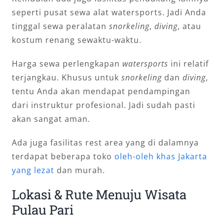
seperti pusat sewa alat watersports. Jadi Anda
tinggal sewa peralatan
snorkeling
,
diving
, atau
kostum renang sewaktu-waktu.
Harga sewa perlengkapan
watersports
ini relatif
terjangkau. Khusus untuk
snorkeling
dan
diving
,
tentu Anda akan mendapat pendampingan
dari instruktur profesional. Jadi sudah pasti
akan sangat aman.
Ada juga fasilitas rest area yang di dalamnya
terdapat beberapa toko
oleh-oleh khas Jakarta
yang lezat
dan murah.
Lokasi & Rute Menuju Wisata
Pulau Pari