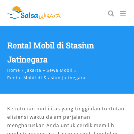
Skip
to
content
Rental Mobil di Stasiun
Jatinegara
Home
Jakarta
Sewa Mobil
Rental Mobil di Stasiun Jatinegara
Kebutuhan mobilitas yang tinggi dan tuntutan
efisiensi waktu dalam perjalanan
mengharuskan Anda untuk cerdik memilih
moda transportasi. Layanan rental mobil di