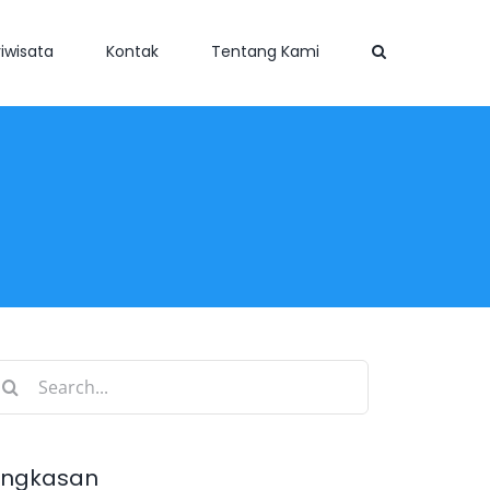
iwisata
Kontak
Tentang Kami
earch
r:
ingkasan