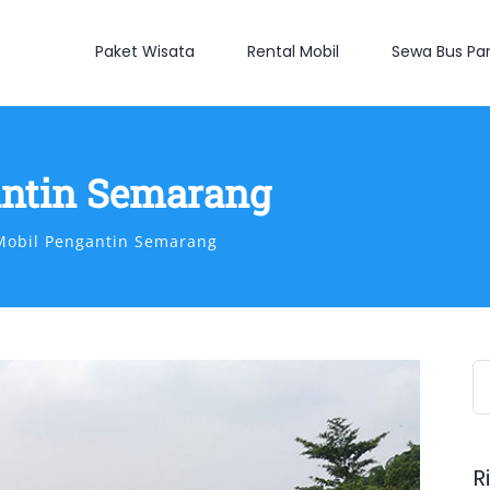
Paket Wisata
Rental Mobil
Sewa Bus Par
antin Semarang
Mobil Pengantin Semarang
S
fo
R