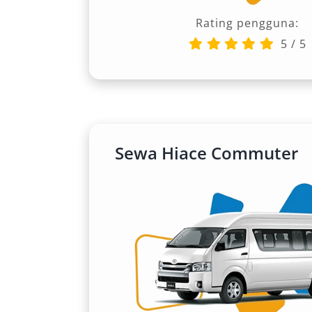
memberikan kenyamanan mewah serta p
Rating pengguna:
Anda di kawasan Silangit dan sekitarny
5
/
5
10. Toyota Avanza
Avanza menawarkan solusi praktis untu
terjangkau tanpa mengurangi kenyamana
mobilitas sehari-hari.
Sewa Hiace Commuter
11. Daihatsu Xenia
Xenia adalah pilihan ekonomis namun
optimal. Cocok untuk Anda yang meng
mendapatkan kualitas terbaik.
12. Mitsubishi Xpander
Xpander dengan desain modern serta 