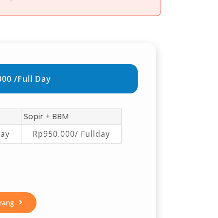
00 /Full Day
Sopir + BBM
day
Rp950.000/ Fullday
rang