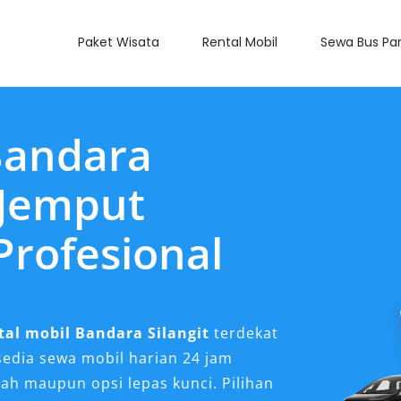
Paket Wisata
Rental Mobil
Sewa Bus Par
Bandara
 Jemput
Profesional
tal mobil Bandara Silangit
terdekat
sedia sewa mobil harian 24 jam
ah maupun opsi lepas kunci. Pilihan