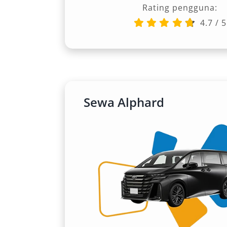
Rating pengguna:
berdaya tahan tinggi dengan tampilan e
4.7
/
5
7. Mitsubishi Pajero
Dengan desain sporty dan performa tan
membawa Anda menjelajahi berbagai d
maksimal.
Sewa Alphard
8. Toyota Hiace Commuter
Hiace Commuter menjadi solusi andal
membutuhkan kapasitas besar tanpa
keamanan selama perjalanan.
9. Toyota Camry
Untuk kebutuhan bisnis maupun perja