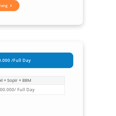
rang
.000 /Full Day
l + Sopir + BBM
00.000/ Full Day