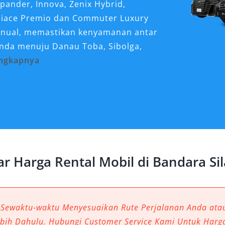
pander, Innova, Zenix Hybrid,
a Hiace Premio dan Commuter Luxury
manual, memastikan kenyamanan antar
Anda menuju Danau Toba, Sibolga,
engkapnya
gat Dibutuhkan di
 Silangit adalah solusi paling
jalanan Anda di kawasan Danau Toba.
auh dari pusat kota seperti Parapat,
ar Harga Rental Mobil di Bandara Sil
memberikan fleksibilitas penuh dalam
tau pertemuan bisnis secara tepat
 Sewaktu-waktu Menyesuaikan Rute Perjalanan Anda at
obil lepas kunci hingga rental mobil
ebih Dahulu. Hubungi Customer Service Kami Untuk Harg