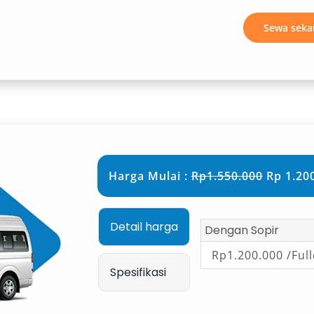
restise tinggi selama perjalanan
a.
Sewa seka
k keluarga kecil dengan harga
n serta fleksibilitas untuk
Harga Mulai :
Rp1.550.000
Rp 1.200
 tetap memberikan kenyamanan
utamakan budget namun tetap ingin
Detail harga
Dengan Sopir
Rp1.200.000 /Ful
Spesifikasi
kabin luas menghadirkan