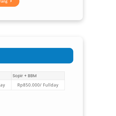
rang
Sopir + BBM
day
Rp850.000/ Fullday