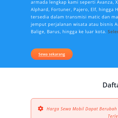
armada lengkap kami seperti Avanza, X
Alphard, Fortuner, Pajero, Elf, hingg
tersedia dalam transmisi matic dan 
jemput perjalanan wisata atau bisnis 
Balige, Barus, hingga ke luar kota.
Sel
Mengapa Rental Mobil San
Bandara Silangit?
Sewa sekarang
Menggunakan jasa rental mobil Bandara
nyaman dan efektif untuk memulai per
Mengingat lokasi bandara yang cukup j
Daft
Balige, dan Tarutung, menyewa mobil 
menjangkau destinasi wisata, hotel, a
waktu.
Harga Sewa Mobil Dapat Berubah
Beragam pilihan kendaraan dari sewa m
Terl