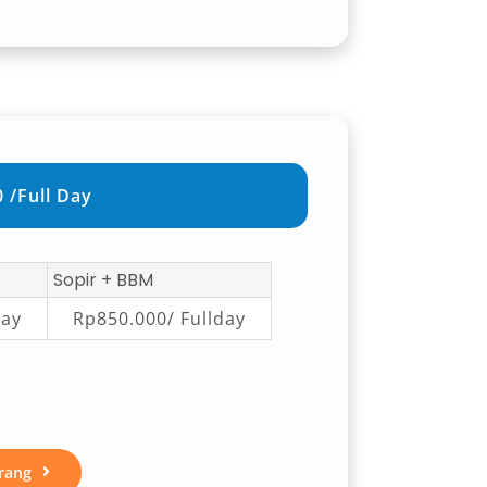
 /Full Day
Sopir + BBM
day
Rp850.000/ Fullday
rang