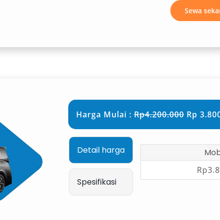
Sewa seka
ksklusif.
gguh, Mitsubishi Pajero siap
estinasi wisata dengan kenyamanan
Harga Mulai :
Rp4.200.000
Rp 3.800
an untuk rombongan besar yang
 mengorbankan kenyamanan dan
Detail harga
Mobi
Rp3.8
Spesifikasi
lanan personal, Toyota Camry