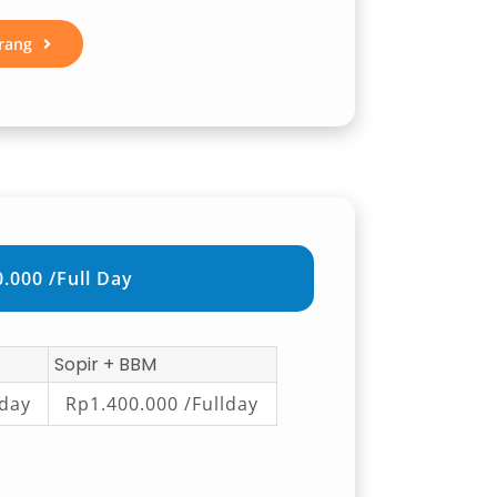
rang
.000 /Full Day
Sopir + BBM
lday
Rp1.400.000 /Fullday