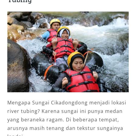
Mengapa Sungai Cikadongdong menjadi lokasi
river tubing? Karena sungai ini punya medan
yang beraneka ragam. Di beberapa tempat,
arusnya masih tenang dan tekstur sungainya