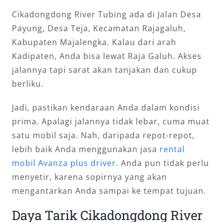
Cikadongdong River Tubing ada di Jalan Desa
Payung, Desa Teja, Kecamatan Rajagaluh,
Kabupaten Majalengka. Kalau dari arah
Kadipaten, Anda bisa lewat Raja Galuh. Akses
jalannya tapi sarat akan tanjakan dan cukup
berliku.
Jadi, pastikan kendaraan Anda dalam kondisi
prima. Apalagi jalannya tidak lebar, cuma muat
satu mobil saja. Nah, daripada repot-repot,
lebih baik Anda menggunakan jasa
rental
mobil Avanza plus driver
. Anda pun tidak perlu
menyetir, karena sopirnya yang akan
mengantarkan Anda sampai ke tempat tujuan.
Daya Tarik Cikadongdong River