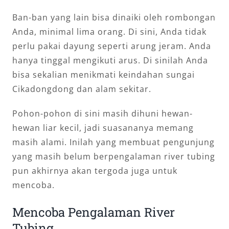
Ban-ban yang lain bisa dinaiki oleh rombongan
Anda, minimal lima orang. Di sini, Anda tidak
perlu pakai dayung seperti arung jeram. Anda
hanya tinggal mengikuti arus. Di sinilah Anda
bisa sekalian menikmati keindahan sungai
Cikadongdong dan alam sekitar.
Pohon-pohon di sini masih dihuni hewan-
hewan liar kecil, jadi suasananya memang
masih alami. Inilah yang membuat pengunjung
yang masih belum berpengalaman river tubing
pun akhirnya akan tergoda juga untuk
mencoba.
Mencoba Pengalaman River
Tubing