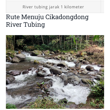
River tubing jarak 1 kilometer
R
Rute Menuju Cikadongdong
River Tubing