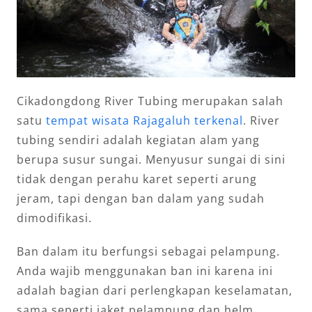
Cikadongdong River Tubing merupakan salah
satu
tempat wisata Rajagaluh terkenal
. River
tubing sendiri adalah kegiatan alam yang
berupa susur sungai. Menyusur sungai di sini
tidak dengan perahu karet seperti arung
jeram, tapi dengan ban dalam yang sudah
dimodifikasi.
Ban dalam itu berfungsi sebagai pelampung.
Anda wajib menggunakan ban ini karena ini
adalah bagian dari perlengkapan keselamatan,
sama seperti jaket pelampung dan helm.