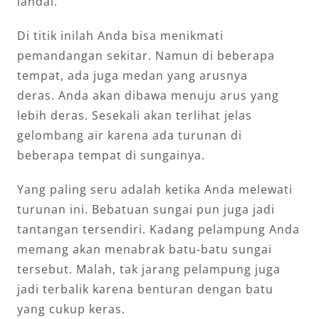
landai.
Di titik inilah Anda bisa menikmati
pemandangan sekitar. Namun di beberapa
tempat, ada juga medan yang arusnya
deras. Anda akan dibawa menuju arus yang
lebih deras. Sesekali akan terlihat jelas
gelombang air karena ada turunan di
beberapa tempat di sungainya.
Yang paling seru adalah ketika Anda melewati
turunan ini. Bebatuan sungai pun juga jadi
tantangan tersendiri. Kadang pelampung Anda
memang akan menabrak batu-batu sungai
tersebut. Malah, tak jarang pelampung juga
jadi terbalik karena benturan dengan batu
yang cukup keras.