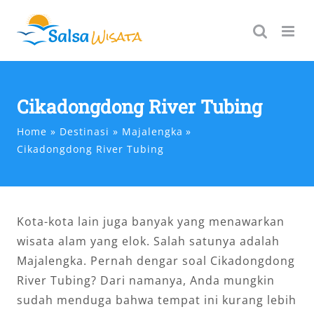
Skip
to
content
Cikadongdong River Tubing
Home
Destinasi
Majalengka
Cikadongdong River Tubing
Kota-kota lain juga banyak yang menawarkan
wisata alam yang elok. Salah satunya adalah
Majalengka. Pernah dengar soal Cikadongdong
River Tubing? Dari namanya, Anda mungkin
sudah menduga bahwa tempat ini kurang lebih