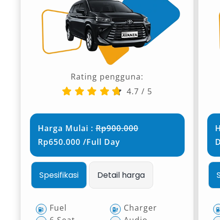
Rating pengguna:
4.7
/
5
Harga Mulai :
Rp900.000
H
Rp650.000 /Full Day
Spesifikasi
Detail harga
Fuel
Charger