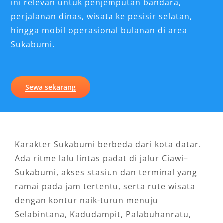
ini relevan untuk penjemputan bandara,
perjalanan dinas, wisata ke pesisir selatan,
hingga mobil operasional bulanan di area
Sukabumi.
Sewa sekarang
Karakter Sukabumi berbeda dari kota datar.
Ada ritme lalu lintas padat di jalur Ciawi–
Sukabumi, akses stasiun dan terminal yang
ramai pada jam tertentu, serta rute wisata
dengan kontur naik-turun menuju
Selabintana, Kadudampit, Palabuhanratu,