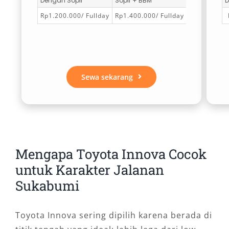
Dengan Sopir
Sopir + BBM
D
Rp1.200.000/ Fullday
Rp1.400.000/ Fullday
Sewa sekarang
Mengapa Toyota Innova Cocok
untuk Karakter Jalanan
Sukabumi
Toyota Innova sering dipilih karena berada di