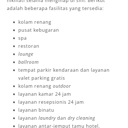
nikmati selama menginap di sini. Berikut
adalah beberapa fasilitas yang tersedia:
kolam renang
pusat kebugaran
spa
restoran
lounge
ballroom
tempat parkir kendaraan dan layanan
valet parking gratis
kolam renang
outdoor
layanan kamar 24 jam
layanan resepsionis 24 jam
layanan binatu
layanan
laundry
dan
dry cleaning
layanan antar-jemput tamu hotel.