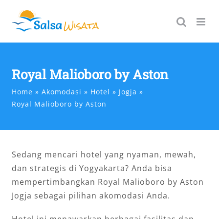
Skip
to
content
Royal Malioboro by Aston
Home
Akomodasi
Hotel
Jogja
Royal Malioboro by Aston
Sedang mencari hotel yang nyaman, mewah,
dan strategis di Yogyakarta? Anda bisa
mempertimbangkan Royal Malioboro by Aston
Jogja sebagai pilihan akomodasi Anda.