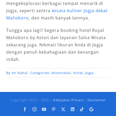
mengeksplorasi berbagai tempat menarik di
Jogja, seperti sentra
wisata kuliner Jogja dekat
Malioboro
, dan masih banyak lainnya.
Tunggu apa lagi? Segera booking hotel Royal
Malioboro by Aston dan layanan Salsa Wisata
sekarang juga. Nikmati liburan Anda di Jogja
dengan penuh kebahagiaan dan kenangan
indah.
By
An Nahal
Categories:
Akomodasi
,
Hotel
,
Jogja
Copyright 2012 - 2025 |
Kebijakan Privasi
|
Disclaimer
Facebook
Instagram
YouTube
Pinterest
X
LinkedIn
Tiktok
Google
Business