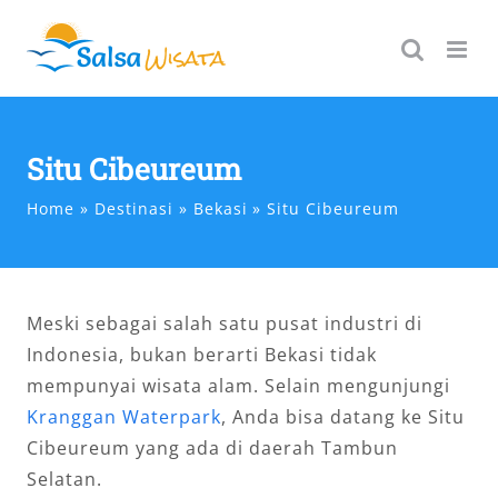
Skip
to
content
Situ Cibeureum
Home
Destinasi
Bekasi
Situ Cibeureum
Meski sebagai salah satu pusat industri di
Indonesia, bukan berarti Bekasi tidak
mempunyai wisata alam. Selain mengunjungi
Kranggan Waterpark
, Anda bisa datang ke Situ
Cibeureum yang ada di daerah Tambun
Selatan.