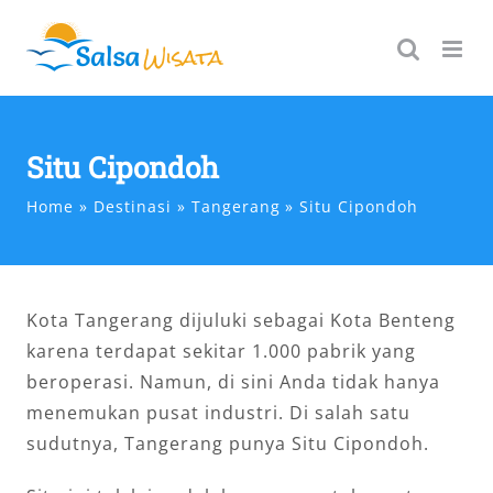
Skip
to
content
Situ Cipondoh
Home
Destinasi
Tangerang
Situ Cipondoh
Kota Tangerang dijuluki sebagai Kota Benteng
karena terdapat sekitar 1.000 pabrik yang
beroperasi. Namun, di sini Anda tidak hanya
menemukan pusat industri. Di salah satu
sudutnya, Tangerang punya Situ Cipondoh.