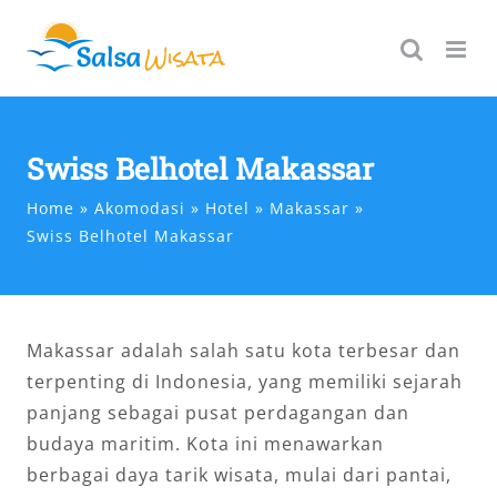
Skip
to
content
Swiss Belhotel Makassar
Home
Akomodasi
Hotel
Makassar
Swiss Belhotel Makassar
Makassar adalah salah satu kota terbesar dan
terpenting di Indonesia, yang memiliki sejarah
panjang sebagai pusat perdagangan dan
budaya maritim. Kota ini menawarkan
berbagai daya tarik wisata, mulai dari pantai,