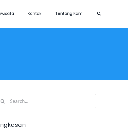
iwisata
Kontak
Tentang Kami
earch
r:
ingkasan