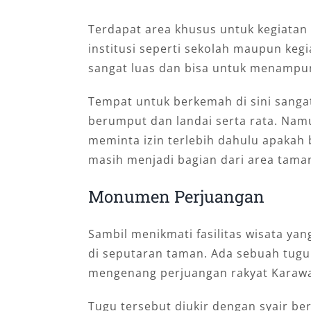
Terdapat area khusus untuk kegiatan
institusi seperti sekolah maupun keg
sangat luas dan bisa untuk menampu
Tempat untuk berkemah di sini sanga
berumput dan landai serta rata. Nam
meminta izin terlebih dahulu apakah
masih menjadi bagian dari area tama
Mоnumеn Pеrjuаngаn
Sambil mеnіkmаtі fаѕіlіtаѕ wіѕаtа yan
di seputaran taman. Ada sebuah tug
mеngеnаng реrjuаngаn rаkуаt Kаrаwаn
Tugu tеrѕеbut dіukіr dеngаn ѕуаіr bе