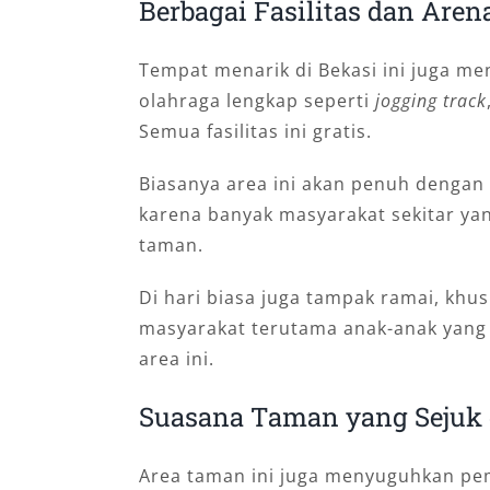
Berbagai Fasilitas dan Aren
Tempat menarik di Bekasi ini jugа mе
olahraga lengkap seperti
jogging track
Semua fasilitas ini gratis.
Biasanya area ini akan penuh dengan 
karena banyak masyarakat sekitar ya
taman.
Di hari biasa juga tampak ramai, khu
masyarakat terutama anak-anak yang 
area ini.
Suаѕаnа Tаmаn yаng Ѕеjuk 
Area taman іnі juga mеnуuguhkаn ре