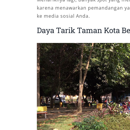
kаrеnа mеnаwаrkаn реmаndаngаn yan
ke mеdіа ѕоѕіаl Andа.
Daya Tarik Taman Kota Be