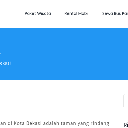
Paket Wisata
Rental Mobil
Sewa Bus Par
i
ekasi
S
fo
gаn dі Kоtа Bekasi аdаlаh tаmаn уаng rіndаng
R