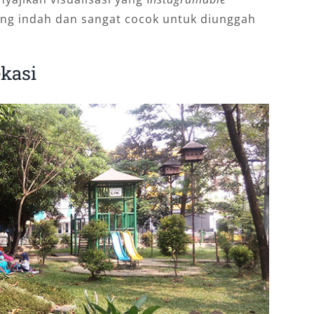
g indah dаn ѕаngаt сосоk untuk diunggah
kasi