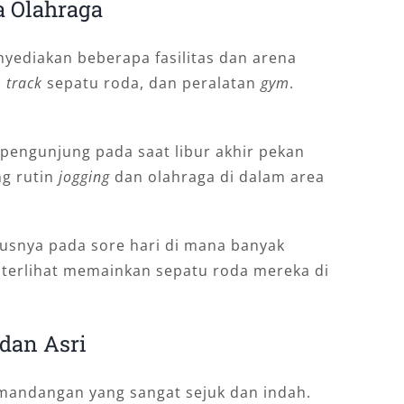
a Olahraga
nуеdіаkаn beberapa fasilitas dan arena
,
track
sepatu roda, dan peralatan
gym
.
pengunjung pada saat libur akhir pekan
ng rutin
jogging
dan olahraga di dalam area
susnya pada sore hari di mana banyak
terlihat memainkan sepatu roda mereka di
dаn Аѕrі
mаndаngаn уаng ѕаngаt sejuk dаn іndаh.