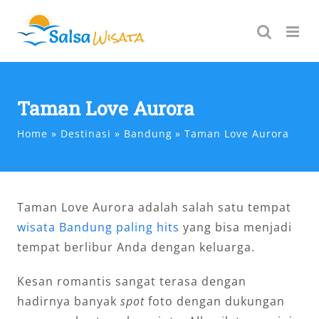
Skip
to
content
Taman Love Aurora
Home
Destinasi
Bandung
Taman Love Aurora
Taman Love Aurora adalah salah satu tempat
wisata Bandung paling hits
yang bisa menjadi
tempat berlibur Anda dengan keluarga.
Kesan romantis sangat terasa dengan
hadirnya banyak
spot
foto dengan dukungan