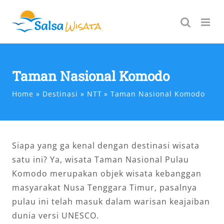
Skip
to
content
Taman Nasional Komodo
Home
Destinasi
NTT
Taman Nasional Komodo
Siapa yang ga kenal dengan destinasi wisata
satu ini? Ya, wisata Taman Nasional Pulau
Komodo merupakan objek wisata kebanggan
masyarakat Nusa Tenggara Timur, pasalnya
pulau ini telah masuk dalam warisan keajaiban
dunia versi UNESCO.