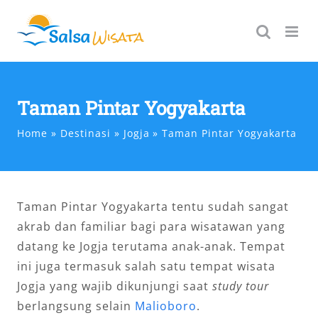
Skip
to
content
Taman Pintar Yogyakarta
Home
Destinasi
Jogja
Taman Pintar Yogyakarta
Taman Pintar Yogyakarta tentu sudah sangat
akrab dan familiar bagi para wisatawan yang
datang ke Jogja terutama anak-anak. Tempat
ini juga termasuk salah satu tempat wisata
Jogja yang wajib dikunjungi saat
study tour
berlangsung selain
Malioboro
.