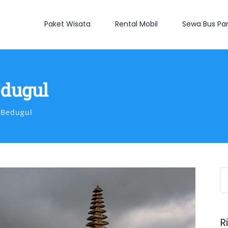
Paket Wisata
Rental Mobil
Sewa Bus Par
edugul
 Bedugul
S
fo
R