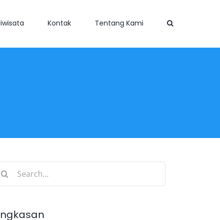
iwisata
Kontak
Tentang Kami
earch
r:
ingkasan