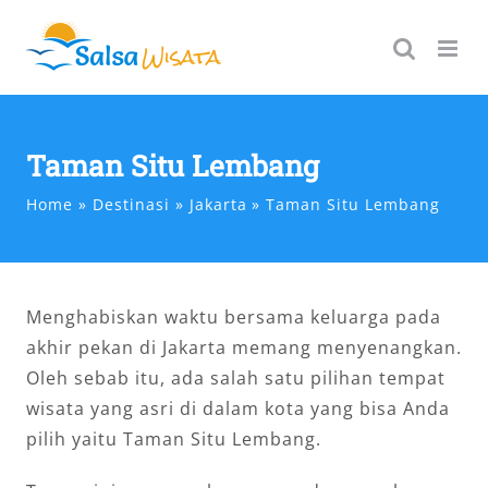
Skip
to
content
Taman Situ Lembang
Home
Destinasi
Jakarta
Taman Situ Lembang
Menghabiskan waktu bersama keluarga pada
akhir pekan di Jakarta memang menyenangkan.
Oleh sebab itu, ada salah satu pilihan tempat
wisata yang asri di dalam kota yang bisa Anda
pilih yaitu Taman Situ Lembang.