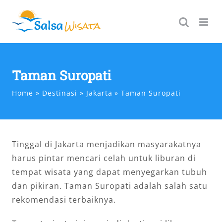
Skip
to
content
Taman Suropati
Home
Destinasi
Jakarta
Taman Suropati
Tinggal di Jakarta menjadikan masyarakatnya
harus pintar mencari celah untuk liburan di
tempat wisata yang dapat menyegarkan tubuh
dan pikiran. Taman Suropati adalah salah satu
rekomendasi terbaiknya.