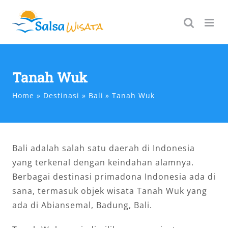
Skip
to
content
Tanah Wuk
Home
Destinasi
Bali
Tanah Wuk
Bali adalah salah satu daerah di Indonesia
yang terkenal dengan keindahan alamnya.
Berbagai destinasi primadona Indonesia ada di
sana, termasuk objek wisata Tanah Wuk yang
ada di Abiansemal, Badung, Bali.