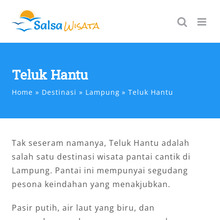
Skip
to
content
Teluk Hantu
Home
Destinasi
Lampung
Teluk Hantu
Tak seseram namanya, Teluk Hantu adalah
salah satu destinasi wisata pantai cantik di
Lampung. Pantai ini mempunyai segudang
pesona keindahan yang menakjubkan.
Pasir putih, air laut yang biru, dan