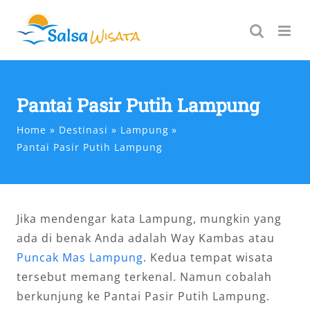
Skip
to
content
Pantai Pasir Putih Lampung
Home
Destinasi
Lampung
Pantai Pasir Putih Lampung
Jika mendengar kata Lampung, mungkin yang
ada di benak Anda adalah Way Kambas atau
Puncak Mas Lampung
. Kedua tempat wisata
tersebut memang terkenal. Namun cobalah
berkunjung ke Pantai Pasir Putih Lampung.