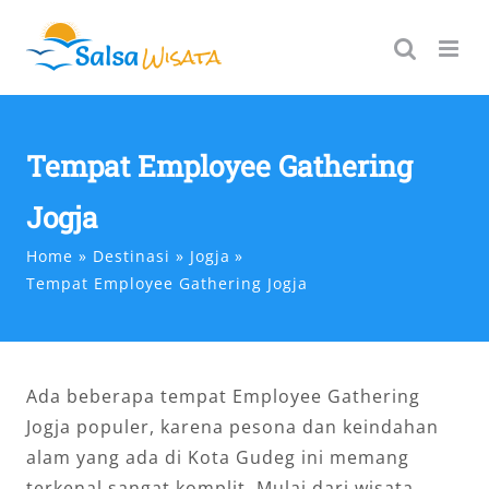
Skip
to
content
Tempat Employee Gathering
Jogja
Home
Destinasi
Jogja
Tempat Employee Gathering Jogja
Ada beberapa tempat Employee Gathering
Jogja populer, karena pesona dan keindahan
alam yang ada di Kota Gudeg ini memang
terkenal sangat komplit. Mulai dari wisata