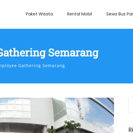
Paket Wisata
Rental Mobil
Sewa Bus Par
Gathering Semarang
mployee Gathering Semarang
S
fo
R