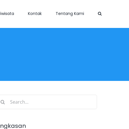
iwisata
Kontak
Tentang Kami
earch
r:
ingkasan