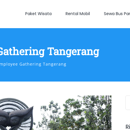
Paket Wisata
Rental Mobil
Sewa Bus Par
Gathering Tangerang
mployee Gathering Tangerang
S
fo
R