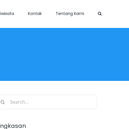
iwisata
Kontak
Tentang Kami
earch
r:
ingkasan