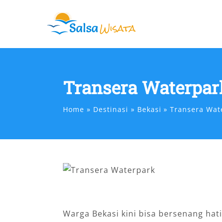
Skip
to
content
Transera Waterpar
Home
Destinasi
Bekasi
Transera Wat
Warga Bekasi kini bisa bersenang hat