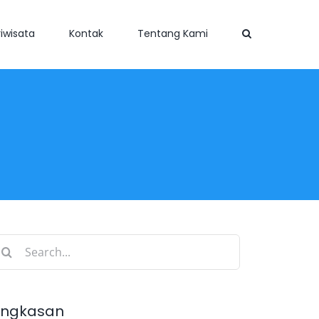
iwisata
Kontak
Tentang Kami
earch
r:
ingkasan