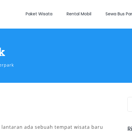
Paket Wisata
Rental Mobil
Sewa Bus Par
k
erpark
S
fo
i lantaran ada sebuah tempat wisata baru
R