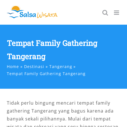
Skip
to
content
Tempat Family Gathering
Tangerang
Home
Destinasi
Tangerang
Tempat Family Gathering Tangerang
Tidak perlu bingung mencari tempat family
gathering Tangerang yang bagus karena ada
banyak sekali pilihannya. Mulai dari tempat
wisata dan rekreasi yang seru hingga restoran