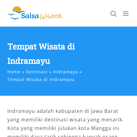
Skip
to
content
Tempat Wisata di
Indramayu
Home
Destinasi
Indramayu
Tempat Wisata di Indramayu
Indramayu adalah kabupaten di Jawa Barat
yang memiliki destinasi wisata yang menarik.
Kota yang memiliki julukan kota Mangga ini
memiliki daya tarik sehingga banyak orang