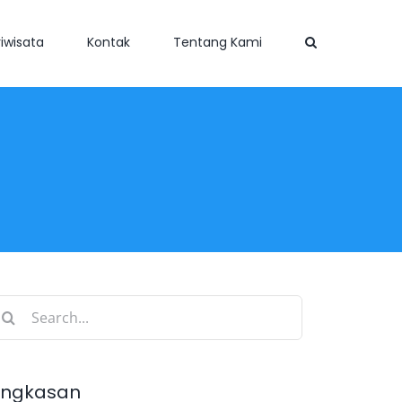
iwisata
Kontak
Tentang Kami
earch
r:
ingkasan