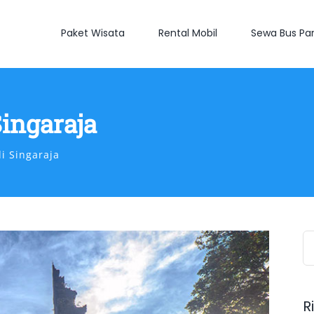
Paket Wisata
Rental Mobil
Sewa Bus Par
ingaraja
i Singaraja
S
fo
R