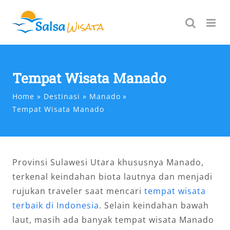
Skip
to
content
Tempat Wisata Manado
Home
Destinasi
Manado
Tempat Wisata Manado
Provinsi Sulawesi Utara khususnya Manado,
terkenal keindahan biota lautnya dan menjadi
rujukan traveler saat mencari
tempat wisata
terbaik di Indonesia
. Selain keindahan bawah
laut, masih ada banyak tempat wisata Manado