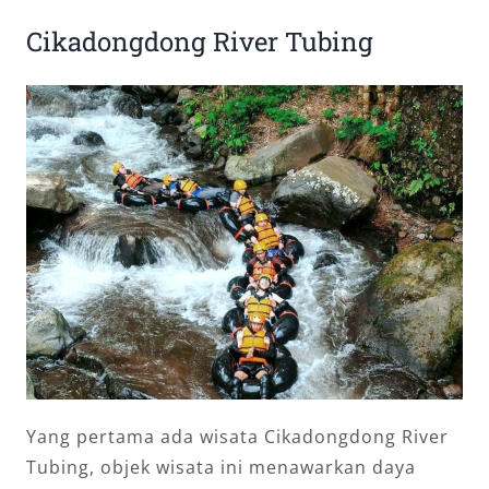
Cikadongdong River Tubing
Yang pertama ada wisata Cikadongdong River
Tubing, objek wisata ini menawarkan daya