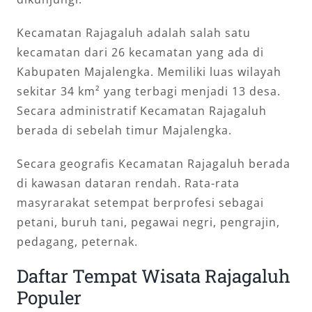
Kecamatan Rajagaluh adalah salah satu
kecamatan dari 26 kecamatan yang ada di
Kabupaten Majalengka. Memiliki luas wilayah
sekitar 34 km² yang terbagi menjadi 13 desa.
Secara administratif Kecamatan Rajagaluh
berada di sebelah timur Majalengka.
Secara geografis Kecamatan Rajagaluh berada
di kawasan dataran rendah. Rata-rata
masyrarakat setempat berprofesi sebagai
petani, buruh tani, pegawai negri, pengrajin,
pedagang, peternak.
Daftar Tempat Wisata Rajagaluh
Populer