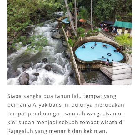
Siapa sangka dua tahun lalu tempat yang
bernama Aryakibans ini dulunya merupakan
tempat pembuangan sampah warga. Namun
kini sudah menjadi sebuah tempat wisata di
Rajagaluh yang menarik dan kekinian.