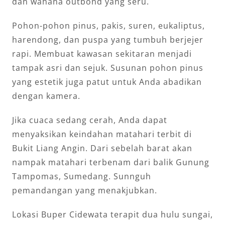
dan wahana outbond yang seru.
Pohon-pohon pinus, pakis, suren, eukaliptus,
harendong, dan puspa yang tumbuh berjejer
rapi. Membuat kawasan sekitaran menjadi
tampak asri dan sejuk. Susunan pohon pinus
yang estetik juga patut untuk Anda abadikan
dengan kamera.
Jika cuaca sedang cerah, Anda dapat
menyaksikan keindahan matahari terbit di
Bukit Liang Angin. Dari sebelah barat akan
nampak matahari terbenam dari balik Gunung
Tampomas, Sumedang. Sunnguh
pemandangan yang menakjubkan.
Lokasi Buper Cidewata terapit dua hulu sungai,