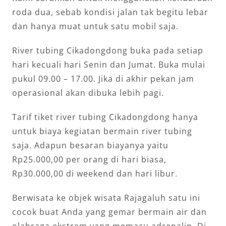
roda dua, sebab kondisi jalan tak begitu lebar
dan hanya muat untuk satu mobil saja.
River tubing Cikadongdong buka pada setiap
hari kecuali hari Senin dan Jumat. Buka mulai
pukul 09.00 – 17.00. Jika di akhir pekan jam
operasional akan dibuka lebih pagi.
Tarif tiket river tubing Cikadongdong hanya
untuk biaya kegiatan bermain river tubing
saja. Adapun besaran biayanya yaitu
Rp25.000,00 per orang di hari biasa,
Rp30.000,00 di weekend dan hari libur.
Berwisata ke objek wisata Rajagaluh satu ini
cocok buat Anda yang gemar bermain air dan