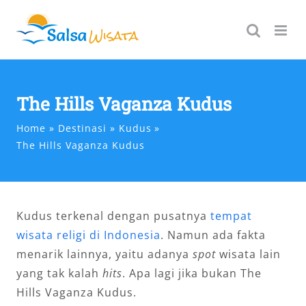
Skip
to
content
The Hills Vaganza Kudus
Home
Destinasi
Kudus
The Hills Vaganza Kudus
Kudus terkenal dengan pusatnya
tempat
wisata religi di Indonesia
. Namun ada fakta
menarik lainnya, yaitu adanya
spot
wisata lain
yang tak kalah
hits
. Apa lagi jika bukan The
Hills Vaganza Kudus.