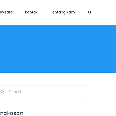
iwisata
Kontak
Tentang Kami
earch
r:
ingkasan