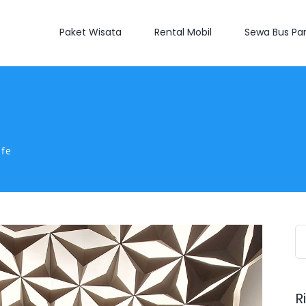
Paket Wisata
Rental Mobil
Sewa Bus Par
afe
S
fo
R