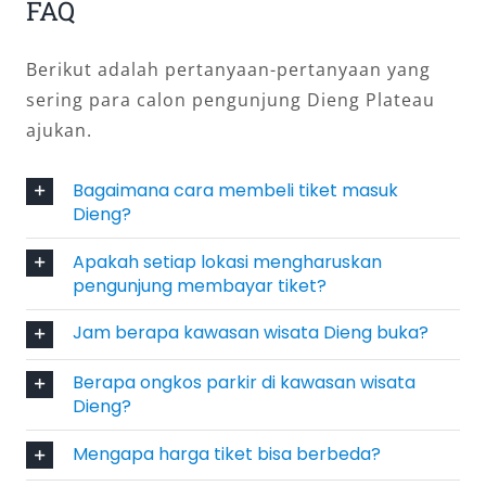
FAQ
Berikut adalah pertanyaan-pertanyaan yang
sering para calon pengunjung Dieng Plateau
ajukan.
Bagaimana cara membeli tiket masuk
Dieng?
Apakah setiap lokasi mengharuskan
pengunjung membayar tiket?
Jam berapa kawasan wisata Dieng buka?
Berapa ongkos parkir di kawasan wisata
Dieng?
Mengapa harga tiket bisa berbeda?