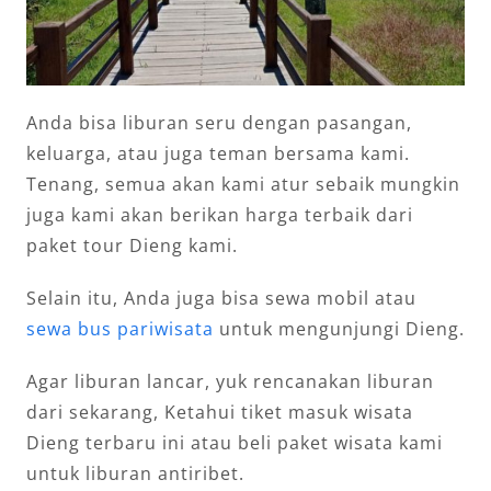
Anda bisa liburan seru dengan pasangan,
keluarga, atau juga teman bersama kami.
Tenang, semua akan kami atur sebaik mungkin
juga kami akan berikan harga terbaik dari
paket tour Dieng kami.
Selain itu, Anda juga bisa sewa mobil atau
sewa bus pariwisata
untuk mengunjungi Dieng.
Agar liburan lancar, yuk rencanakan liburan
dari sekarang, Ketahui tiket masuk wisata
Dieng terbaru ini atau beli paket wisata kami
untuk liburan antiribet.