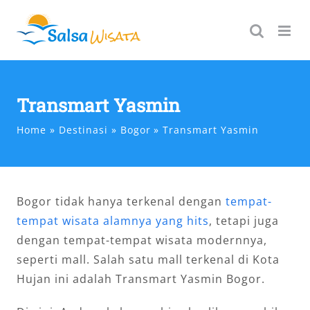
Skip
to
content
Transmart Yasmin
Home
Destinasi
Bogor
Transmart Yasmin
Bogor tidak hanya terkenal dengan
tempat-
tempat wisata alamnya yang hits
, tetapi juga
dengan tempat-tempat wisata modernnya,
seperti mall. Salah satu mall terkenal di Kota
Hujan ini adalah Transmart Yasmin Bogor.