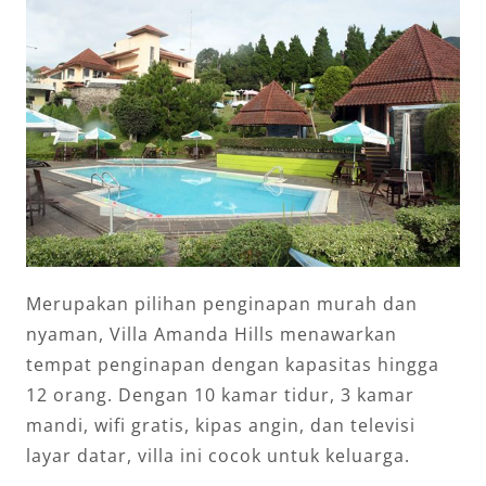
Merupakan pilihan penginapan murah dan
nyaman, Villa Amanda Hills menawarkan
tempat penginapan dengan kapasitas hingga
12 orang. Dengan 10 kamar tidur, 3 kamar
mandi, wifi gratis, kipas angin, dan televisi
layar datar, villa ini cocok untuk keluarga.