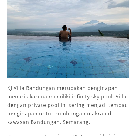
KJ Villa Bandungan merupakan penginapan
menarik karena memiliki infinity sky pool. Villa
dengan private pool ini sering menjadi tempat
penginapan untuk rombongan makrab di
kawasan Bandungan, Semarang.