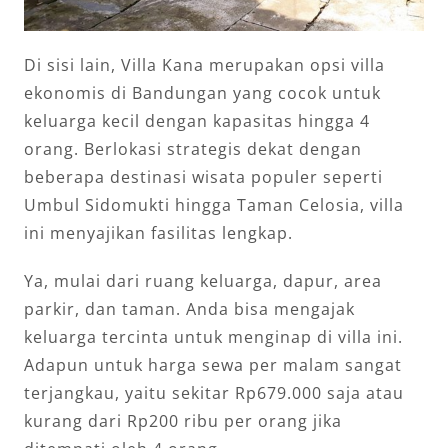
Di sisi lain, Villa Kana merupakan opsi villa
ekonomis di Bandungan yang cocok untuk
keluarga kecil dengan kapasitas hingga 4
orang. Berlokasi strategis dekat dengan
beberapa destinasi wisata populer seperti
Umbul Sidomukti hingga Taman Celosia, villa
ini menyajikan fasilitas lengkap.
Ya, mulai dari ruang keluarga, dapur, area
parkir, dan taman. Anda bisa mengajak
keluarga tercinta untuk menginap di villa ini.
Adapun untuk harga sewa per malam sangat
terjangkau, yaitu sekitar Rp679.000 saja atau
kurang dari Rp200 ribu per orang jika