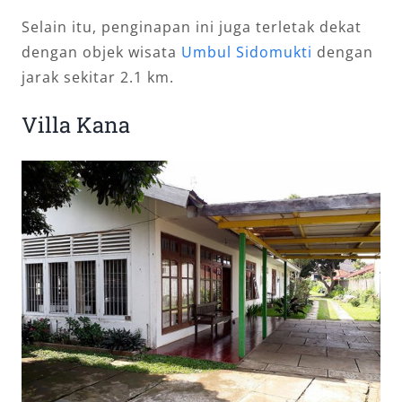
Selain itu, penginapan ini juga terletak dekat
dengan objek wisata
Umbul Sidomukti
dengan
jarak sekitar 2.1 km.
Villa Kana