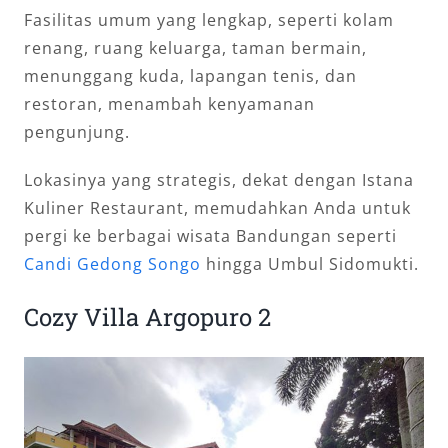
Fasilitas umum yang lengkap, seperti kolam
renang, ruang keluarga, taman bermain,
menunggang kuda, lapangan tenis, dan
restoran, menambah kenyamanan
pengunjung.
Lokasinya yang strategis, dekat dengan Istana
Kuliner Restaurant, memudahkan Anda untuk
pergi ke berbagai wisata Bandungan seperti
Candi Gedong Songo
hingga Umbul Sidomukti.
Cozy Villa Argopuro 2