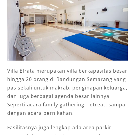
Villa Efrata merupakan villa berkapasitas besar
hingga 20 orang di Bandungan Semarang yang
pas sekali untuk makrab, penginapan keluarga,
dan juga berbagai agenda besar lainnya.
Seperti acara family gathering, retreat, sampai
dengan acara pernikahan.
Fasilitasnya juga lengkap ada area parkir,