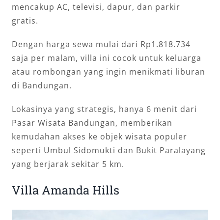
mencakup AC, televisi, dapur, dan parkir
gratis.
Dengan harga sewa mulai dari Rp1.818.734
saja per malam, villa ini cocok untuk keluarga
atau rombongan yang ingin menikmati liburan
di Bandungan.
Lokasinya yang strategis, hanya 6 menit dari
Pasar Wisata Bandungan, memberikan
kemudahan akses ke objek wisata populer
seperti Umbul Sidomukti dan Bukit Paralayang
yang berjarak sekitar 5 km.
Villa Amanda Hills