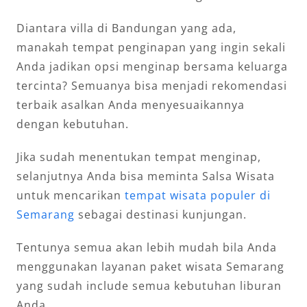
Diantara villa di Bandungan yang ada,
manakah tempat penginapan yang ingin sekali
Anda jadikan opsi menginap bersama keluarga
tercinta? Semuanya bisa menjadi rekomendasi
terbaik asalkan Anda menyesuaikannya
dengan kebutuhan.
Jika sudah menentukan tempat menginap,
selanjutnya Anda bisa meminta Salsa Wisata
untuk mencarikan
tempat wisata populer di
Semarang
sebagai destinasi kunjungan.
Tentunya semua akan lebih mudah bila Anda
menggunakan layanan paket wisata Semarang
yang sudah include semua kebutuhan liburan
Anda.