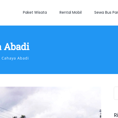
Paket Wisata
Rental Mobil
Sewa Bus Par
 Abadi
 Cahaya Abadi
S
fo
R