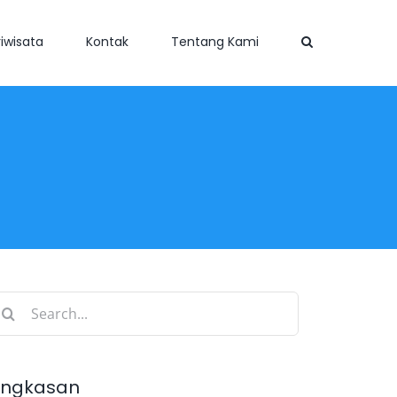
iwisata
Kontak
Tentang Kami
earch
r:
ingkasan