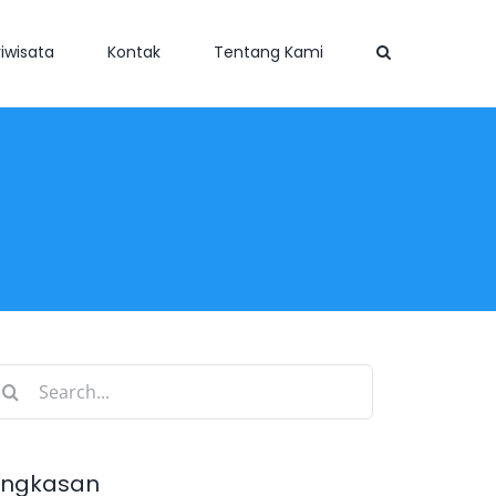
iwisata
Kontak
Tentang Kami
earch
r:
ingkasan