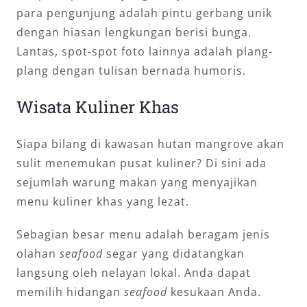
para pengunjung adalah pintu gerbang unik
dengan hiasan lengkungan berisi bunga.
Lantas, spot-spot foto lainnya adalah plang-
plang dengan tulisan bernada humoris.
Wisata Kuliner Khas
Siapa bilang di kawasan hutan mangrove akan
sulit menemukan pusat kuliner? Di sini ada
sejumlah warung makan yang menyajikan
menu kuliner khas yang lezat.
Sebagian besar menu adalah beragam jenis
olahan
seafood
segar yang didatangkan
langsung oleh nelayan lokal. Anda dapat
memilih hidangan
seafood
kesukaan Anda.