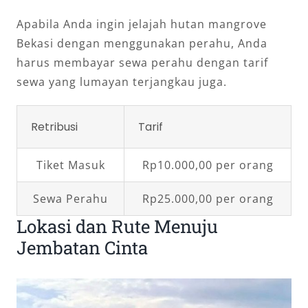
Apabila Anda ingin jelajah hutan mangrove
Bekasi dengan menggunakan perahu, Anda
harus membayar sewa perahu dengan tarif
sewa yang lumayan terjangkau juga.
Retribusi
Tarif
Tiket Masuk
Rp10.000,00 per orang
Sewa Perahu
Rp25.000,00 per orang
Lokasi dan Rute Menuju
Jembatan Cinta