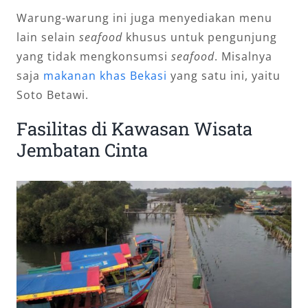
Warung-warung ini juga menyediakan menu
lain selain
seafood
khusus untuk pengunjung
yang tidak mengkonsumsi
seafood
. Misalnya
saja
makanan khas Bekasi
yang satu ini, yaitu
Soto Betawi.
Fasilitas di Kawasan Wisata
Jembatan Cinta