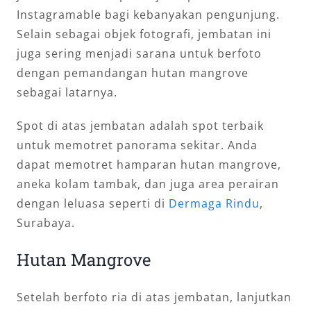
Instagramable bagi kebanyakan pengunjung.
Selain sebagai objek fotografi, jembatan ini
juga sering menjadi sarana untuk berfoto
dengan pemandangan hutan mangrove
sebagai latarnya.
Spot di atas jembatan adalah spot terbaik
untuk memotret panorama sekitar. Anda
dapat memotret hamparan hutan mangrove,
aneka kolam tambak, dan juga area perairan
dengan leluasa seperti di
Dermaga Rindu
,
Surabaya.
Hutan Mangrove
Setelah berfoto ria di atas jembatan, lanjutkan