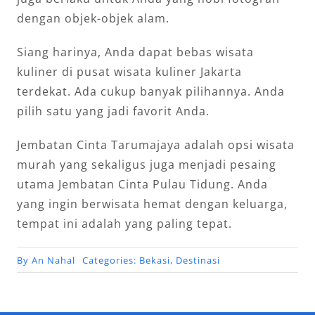
dengan objek-objek alam.
Siang harinya, Anda dapat bebas wisata
kuliner di pusat wisata kuliner Jakarta
terdekat. Ada cukup banyak pilihannya. Anda
pilih satu yang jadi favorit Anda.
Jembatan Cinta Tarumajaya adalah opsi wisata
murah yang sekaligus juga menjadi pesaing
utama Jembatan Cinta Pulau Tidung. Anda
yang ingin berwisata hemat dengan keluarga,
tempat ini adalah yang paling tepat.
By
An Nahal
Categories:
Bekasi
,
Destinasi