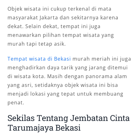
Objek wisata ini cukup terkenal di mata
masyarakat Jakarta dan sekitarnya karena
dekat. Selain dekat, tempat ini juga
menawarkan pilihan tempat wisata yang
murah tapi tetap asik.
Tempat wisata di Bekasi
murah meriah ini juga
menghadirkan daya tarik yang jarang ditemui
di wisata kota. Masih dengan panorama alam
yang asri, setidaknya objek wisata ini bisa
menjadi lokasi yang tepat untuk membuang
penat.
Sekilas Tentang Jembatan Cinta
Tarumajaya Bekasi