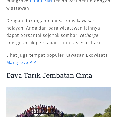
mangrove
Pulau Pari
terindikasi penuh dengan
wisatawan.
Dengan dukungan nuansa khas kawasan
nelayan, Anda dan para wisatawan lainnya
dapat bersantai sejenak sembari
recharge
energi untuk persiapan rutinitas esok hari.
Lihat juga tempat populer Kawasan Ekowisata
Mangrove PIK
.
Daya Tarik Jembatan Cinta