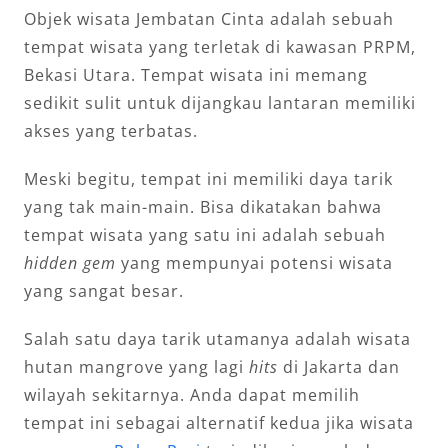
Objek wisata Jembatan Cinta adalah sebuah
tempat wisata yang terletak di kawasan PRPM,
Bekasi Utara. Tempat wisata ini memang
sedikit sulit untuk dijangkau lantaran memiliki
akses yang terbatas.
Meski begitu, tempat ini memiliki daya tarik
yang tak main-main. Bisa dikatakan bahwa
tempat wisata yang satu ini adalah sebuah
hidden gem
yang mempunyai potensi wisata
yang sangat besar.
Salah satu daya tarik utamanya adalah wisata
hutan mangrove yang lagi
hits
di Jakarta dan
wilayah sekitarnya. Anda dapat memilih
tempat ini sebagai alternatif kedua jika wisata