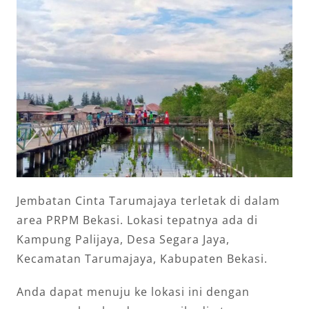
Jembatan Cinta Tarumajaya terletak di dalam
area PRPM Bekasi. Lokasi tepatnya ada di
Kampung Palijaya, Desa Segara Jaya,
Kecamatan Tarumajaya, Kabupaten Bekasi.
Anda dapat menuju ke lokasi ini dengan