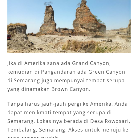
Jika di Amerika sana ada Grand Canyon,
kemudian di Pangandaran ada Green Canyon,
di Semarang juga mempunyai tempat serupa
yang dinamakan Brown Canyon.
Tanpa harus jauh-jauh pergi ke Amerika, Anda
dapat menikmati tempat yang serupa di
Semarang. Lokasinya berada di Desa Rowosari,
Tembalang, Semarang. Akses untuk menuju ke