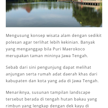
Mengusung konsep wisata alam dengan sedikit
polesan agar terlihat lebih kekinian. Banyak
yang menganggap bila Puri Maerokoco
merupakan taman mininya Jawa Tengah.
Sebab dari sini pengunjung dapat melihat
anjungan serta rumah adat daerah khas dari
kabupaten dan kota yang ada di Jawa Tengah.
Menariknya, susunan tampilan landscape
tersebut berada di tengah hutan bakau yang
rimbun yang lengkap dengan dek kayu di