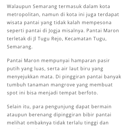
Walaupun Semarang termasuk dalam kota
metropolitan, namun di kota ini juga terdapat
wisata pantai yang tidak kalah mempesona
seperti pantai di Jogja misalnya. Pantai Maron
terletak di Jl Tugu Rejo, Kecamatan Tugu,
Semarang.
Pantai Maron mempunyai hamparan pasir
putih yang luas, serta air laut biru yang
menyejukkan mata. Di pinggiran pantai banyak
tumbuh tanaman mangrove yang membuat
spot ini bisa menjadi tempat berfoto.
Selain itu, para pengunjung dapat bermain
ataupun berenang dipinggiran bibir pantai
melihat ombaknya tidak terlalu tinggi dan