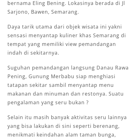
bernama Eling Bening. Lokasinya berada di Jl
Sarjono, Bawen, Semarang.
Daya tarik utama dari objek wisata ini yakni
sensasi menyantap kuliner khas Semarang di
tempat yang memiliki view pemandangan
indah di sekitarnya.
Suguhan pemandangan langsung Danau Rawa
Pening, Gunung Merbabu siap menghiasi
tatapan sekitar sambil menyantap menu
makanan dan minuman dan restonya. Suatu
pengalaman yang seru bukan ?
Selain itu masih banyak aktivitas seru lainnya
yang bisa lakukan di sini seperti berenang,
menikmati keindahan alam taman bunga,