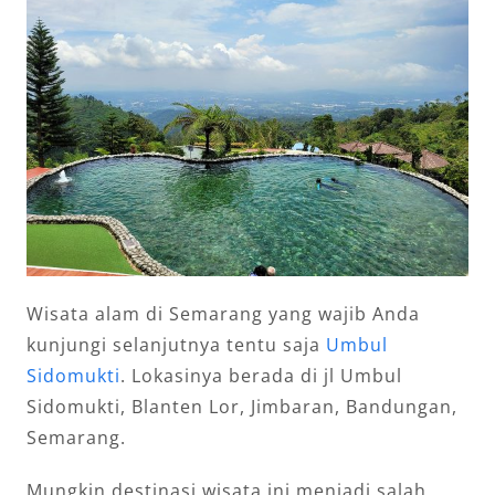
Wisata alam di Semarang yang wajib Anda
kunjungi selanjutnya tentu saja
Umbul
Sidomukti
. Lokasinya berada di jl Umbul
Sidomukti, Blanten Lor, Jimbaran, Bandungan,
Semarang.
Mungkin destinasi wisata ini menjadi salah