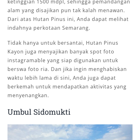
ketinggian 1500 mdpl, sehingga pemandangan
alam yang disajikan pun tak kalah menawan.
Dari atas Hutan Pinus ini, Anda dapat melihat
indahnya perkotaan Semarang.
Tidak hanya untuk bersantai, Hutan Pinus
Kayon juga menyajikan banyak spot foto
instagramable yang siap digunakan untuk
berswa foto ria. Dan jika ingin menghabiskan
waktu lebih lama di sini, Anda juga dapat
berkemah untuk mendapatkan aktivitas yang
menyenangkan.
Umbul Sidomukti