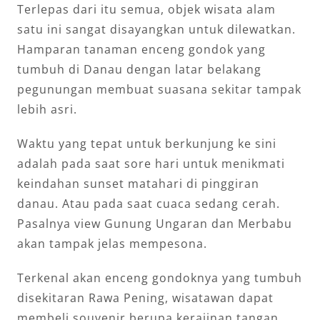
Terlepas dari itu semua, objek wisata alam
satu ini sangat disayangkan untuk dilewatkan.
Hamparan tanaman enceng gondok yang
tumbuh di Danau dengan latar belakang
pegunungan membuat suasana sekitar tampak
lebih asri.
Waktu yang tepat untuk berkunjung ke sini
adalah pada saat sore hari untuk menikmati
keindahan sunset matahari di pinggiran
danau. Atau pada saat cuaca sedang cerah.
Pasalnya view Gunung Ungaran dan Merbabu
akan tampak jelas mempesona.
Terkenal akan enceng gondoknya yang tumbuh
disekitaran Rawa Pening, wisatawan dapat
membeli souvenir berupa kerajinan tangan