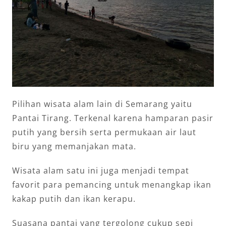
Pilihan wisata alam lain di Semarang yaitu
Pantai Tirang. Terkenal karena hamparan pasir
putih yang bersih serta permukaan air laut
biru yang memanjakan mata.
Wisata alam satu ini juga menjadi tempat
favorit para pemancing untuk menangkap ikan
kakap putih dan ikan kerapu.
Suasana pantai yang tergolong cukup sepi