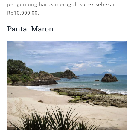
pengunjung harus merogoh kocek sebesar
Rp10.000,00.
Pantai Maron