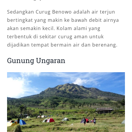
Sedangkan Curug Benowo adalah air terjun
bertingkat yang makin ke bawah debit airnya
akan semakin kecil. Kolam alami yang
terbentuk di sekitar curug aman untuk
dijadikan tempat bermain air dan berenang.
Gunung Ungaran