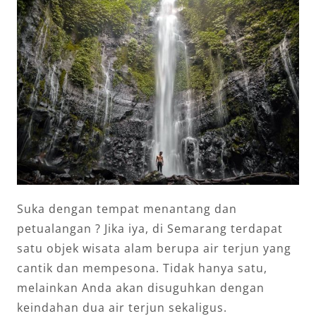
Suka dengan tempat menantang dan
petualangan ? Jika iya, di Semarang terdapat
satu objek wisata alam berupa air terjun yang
cantik dan mempesona. Tidak hanya satu,
melainkan Anda akan disuguhkan dengan
keindahan dua air terjun sekaligus.