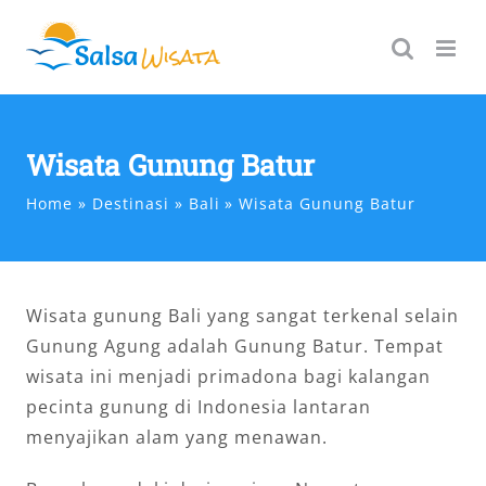
Skip
to
content
Wisata Gunung Batur
Home
Destinasi
Bali
Wisata Gunung Batur
Wisata gunung Bali yang sangat terkenal selain
Gunung Agung adalah Gunung Batur. Tempat
wisata ini menjadi primadona bagi kalangan
pecinta gunung di Indonesia lantaran
menyajikan alam yang menawan.