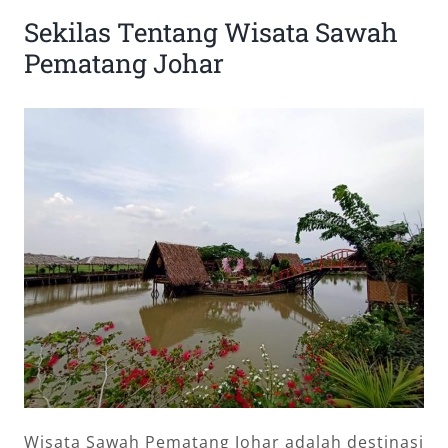
Sekilas Tentang Wisata Sawah
Pematang Johar
Wisata Sawah Pematang Johar adalah destinasi