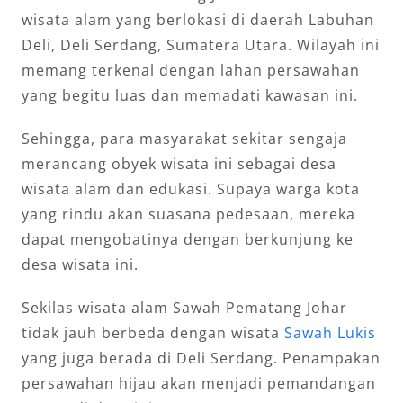
wisata alam yang berlokasi di daerah Labuhan
Deli, Deli Serdang, Sumatera Utara. Wilayah ini
memang terkenal dengan lahan persawahan
yang begitu luas dan memadati kawasan ini.
Sehingga, para masyarakat sekitar sengaja
merancang obyek wisata ini sebagai desa
wisata alam dan edukasi. Supaya warga kota
yang rindu akan suasana pedesaan, mereka
dapat mengobatinya dengan berkunjung ke
desa wisata ini.
Sekilas wisata alam Sawah Pematang Johar
tidak jauh berbeda dengan wisata
Sawah Lukis
yang juga berada di Deli Serdang. Penampakan
persawahan hijau akan menjadi pemandangan