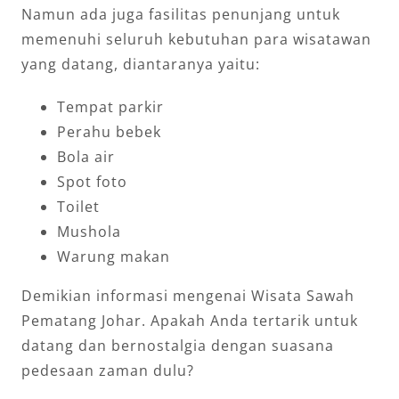
Namun ada juga fasilitas penunjang untuk
memenuhi seluruh kebutuhan para wisatawan
yang datang, diantaranya yaitu:
Tempat parkir
Perahu bebek
Bola air
Spot foto
Toilet
Mushola
Warung makan
Demikian informasi mengenai Wisata Sawah
Pematang Johar. Apakah Anda tertarik untuk
datang dan bernostalgia dengan suasana
pedesaan zaman dulu?