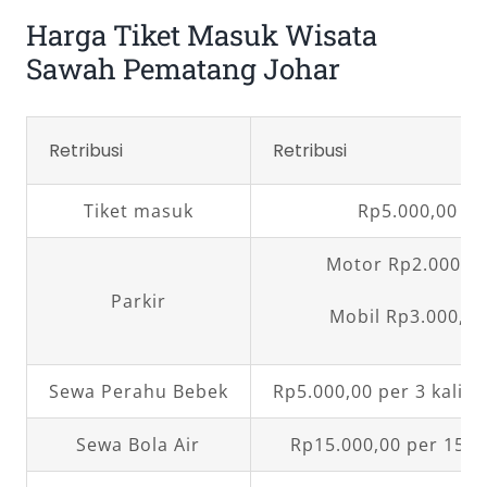
Harga Tiket Masuk Wisata
Sawah Pematang Johar
Retribusi
Retribusi
Tiket masuk
Rp5.000,00
Motor Rp2.000,0
Parkir
Mobil Rp3.000,00
Sewa Perahu Bebek
Rp5.000,00 per 3 kali p
Sewa Bola Air
Rp15.000,00 per 15 m