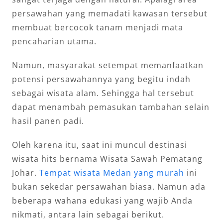
persawahan yang memadati kawasan tersebut
membuat bercocok tanam menjadi mata
pencaharian utama.
Namun, masyarakat setempat memanfaatkan
potensi persawahannya yang begitu indah
sebagai wisata alam. Sehingga hal tersebut
dapat menambah pemasukan tambahan selain
hasil panen padi.
Oleh karena itu, saat ini muncul destinasi
wisata hits bernama Wisata Sawah Pematang
Johar.
Tempat wisata Medan yang murah
ini
bukan sekedar persawahan biasa. Namun ada
beberapa wahana edukasi yang wajib Anda
nikmati, antara lain sebagai berikut.