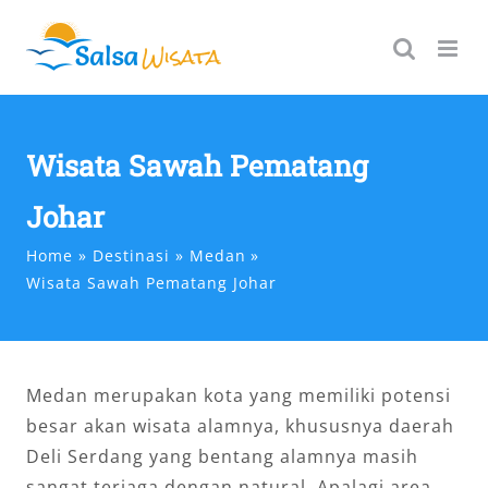
Skip
to
content
Wisata Sawah Pematang
Johar
Home
Destinasi
Medan
Wisata Sawah Pematang Johar
Medan merupakan kota yang memiliki potensi
besar akan wisata alamnya, khususnya daerah
Deli Serdang yang bentang alamnya masih
sangat terjaga dengan natural. Apalagi area