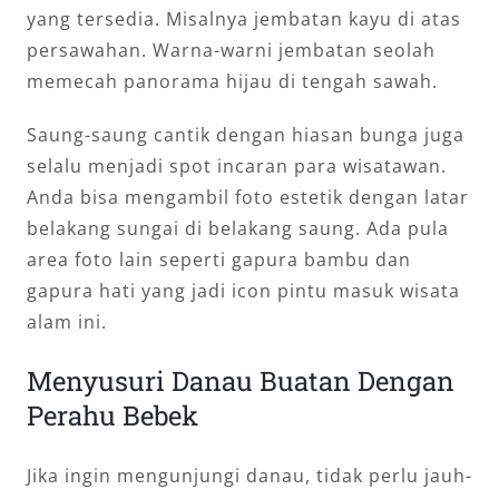
yang tersedia. Misalnya jembatan kayu di atas
persawahan. Warna-warni jembatan seolah
memecah panorama hijau di tengah sawah.
Saung-saung cantik dengan hiasan bunga juga
selalu menjadi spot incaran para wisatawan.
Anda bisa mengambil foto estetik dengan latar
belakang sungai di belakang saung. Ada pula
area foto lain seperti gapura bambu dan
gapura hati yang jadi icon pintu masuk wisata
alam ini.
Menyusuri Danau Buatan Dengan
Perahu Bebek
Jika ingin mengunjungi danau, tidak perlu jauh-