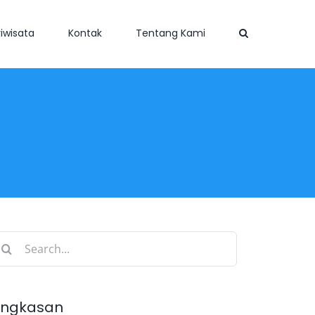
iwisata
Kontak
Tentang Kami
earch
r:
ingkasan