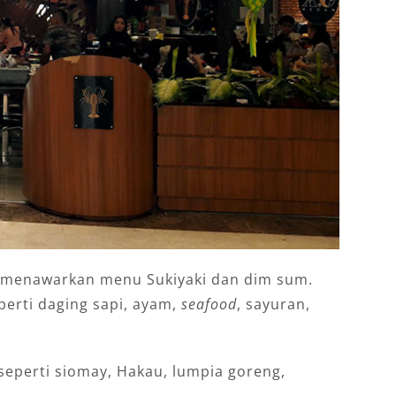
g menawarkan menu Sukiyaki dan dim sum.
erti daging sapi, ayam,
seafood
, sayuran,
seperti siomay, Hakau, lumpia goreng,