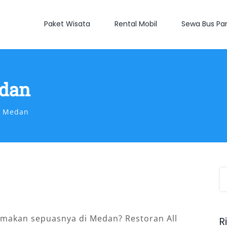
Paket Wisata
Rental Mobil
Sewa Bus Par
edan
t Medan
S
fo
makan sepuasnya di Medan? Restoran All
R