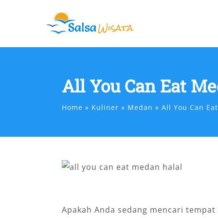
Skip
to
content
All You Can Eat M
Home
Kuliner
Medan
All You Can Ea
Apakah Anda sedang mencari tempat 